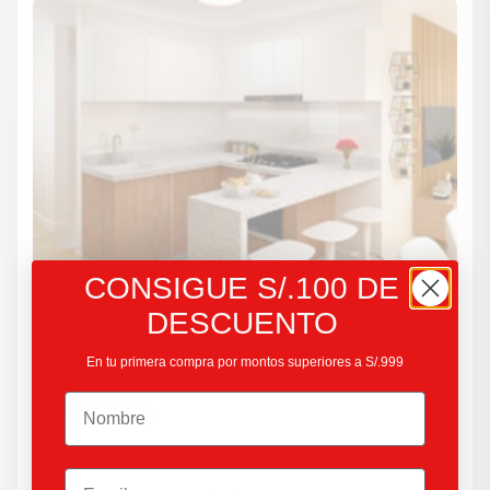
CONSIGUE S/.100 DE
DESCUENTO
Proyecto Parque Cueva
En tu primera compra por montos superiores a S/.999
Teléfono
Qualis Inmobilia
Alcala 183-185 – Pueblo Libre
Email