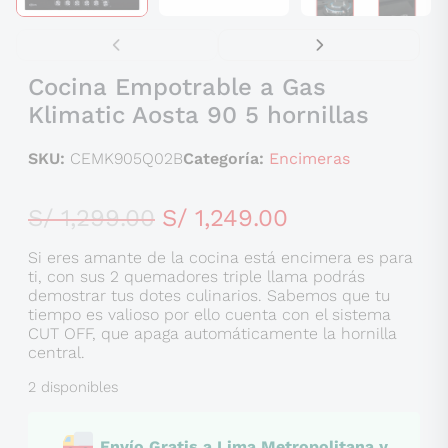
Cocina Empotrable a Gas
Klimatic Aosta 90 5 hornillas
SKU:
CEMK905Q02B
Categoría:
Encimeras
El
El
S/
1,299.00
S/
1,249.00
precio
precio
Si eres amante de la cocina está encimera es para
original
actual
ti, con sus 2 quemadores triple llama podrás
demostrar tus dotes culinarios. Sabemos que tu
era:
es:
tiempo es valioso por ello cuenta con el sistema
S/ 1,299.00.
S/ 1,249.00.
CUT OFF, que apaga automáticamente la hornilla
central.
2 disponibles
Envío Gratis a Lima Metropolitana y