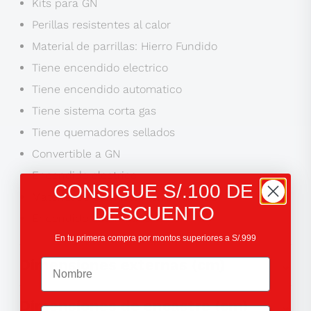
Kits para GN
Perillas resistentes al calor
Material de parrillas: Hierro Fundido
Tiene encendido electrico
Tiene encendido automatico
Tiene sistema corta gas
Tiene quemadores sellados
Convertible a GN
Encendido electrico
CONSIGUE S/.100 DE
Material de parrillas: Hierro Fundido
DESCUENTO
Encendido automatico
En tu primera compra por montos superiores a S/.999
Teléfono
Dimensiones externas (cm)
Dimensiones de encastre (cm)
Email