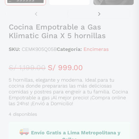
Cocina Empotrable a Gas
Klimatic Gina X 5 hornillas
SKU:
CEMK905Q05B
Categoría:
Encimeras
El
El
S/
1,199.00
S/
999.00
precio
precio
5 hornillas, elegante y moderna. Ideal para tu
original
actual
cocina donde prepararas las más deliciosas
comidas y postres para engreír a tu familia. Cocina
era:
es:
Empotrable a gas ¡Al mejor precio! ¡Compra online
S/ 1,199.00.
S/ 999.00.
las 24hs! ¡Envió a Domicilio!
4 disponibles
Envío Gratis a Lima Metropolitana y