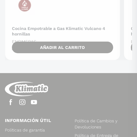
Cocina Empotrable a Gas Klimatic Vulcano 4
Co
hornillas
hor
ENCIMERAS
EN
AÑADIR AL CARRITO
El
El
S/
1,299.00
S/
1,249.00
S/
precio
precio
original
actual
era:
es:
S/ 1,299.00.
S/ 1,249.00.
INFORMACIÓN ÚTIL
Política de Cambios y
Devoluciones
Políticas de garantía
Política de Entrega de